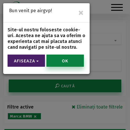
×
Bun venit pe airgvp!
Locația
Site-ul nostru foloseste cookie-
uri. Acestea ne ajuta sa va oferim o
Toate
experienta cat mai placuta atunci
cand navigati pe site-ul nostru.
Perioada
AFISEAZA
OK
CAUTĂ
Filtre active
Eliminați toate filtrele
×
Marca:
BMW