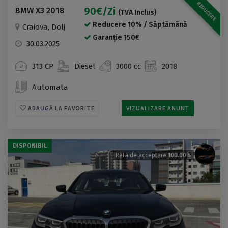
REDUCERE
90€/zi
BMW X3 2018
(TVA Inclus)
Reducere 10% / Săptămână
Craiova, Dolj
Garanție 150€
30.03.2025
313 CP
Diesel
3000 cc
2018
Automata
ADAUGĂ LA FAVORITE
VIZUALIZARE ANUNȚ
DISPONIBIL
Rata de acceptare 100.00%