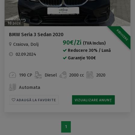
10
poze
REDUCERE
BMW Seria 3 Sedan 2020
90€/zi
(TVA Inclus)
Craiova, Dolj
Reducere 30% / Lună
02.09.2024
Garanție 100€
190 CP
Diesel
2000 cc
2020
Automata
ADAUGĂ LA FAVORITE
VIZUALIZARE ANUNȚ
1