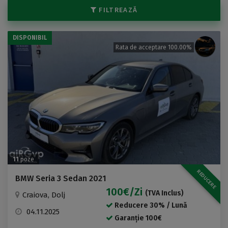
FILTREAZĂ
DISPONIBIL
Rata de acceptare 100.00%
11
poze
REDUCERE
BMW Seria 3 Sedan 2021
100€/zi
(TVA Inclus)
Craiova, Dolj
Reducere 30% / Lună
04.11.2025
Garanție 100€