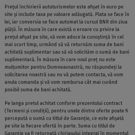
Prețul închirierii autoturismelor este afișat în euro pe
site și include taxa pe valoare adăugată. Plata se face în
lei, iar conversia se face automat la cursul BNR din ziua
plății. În măsura în care există o eroare cu privire la
prețul afișat pe site, vă vom aduce la cunoștință în cel
mai scurt timp, urmând să vă returnăm suma de bani
achitată suplimentar sau să vă solicităm o sumă de bani
suplimentară. În măsura în care noul preț nu este
mulțumitor pentru Dumneavoastră, nu răspundeți la
solicitarea noastră sau nu vă putem contacta, vă vom
anula comanda și vă vom rambursa cât mai curând
posibil suma de bani achitată.
Pe langa pretul achitat conform prezentului contract
(Termeni și condiții), pentru unele dintre oferte poate fi
percepută o sumă cu titlul de Garanție, ce este afișată
pe site la fiecare ofertă în parte. Suma cu titlul de
Garanție va fi returnată chiriașului integral în momentul