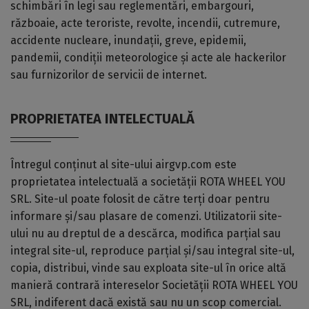
schimbări în legi sau reglementări, embargouri,
războaie, acte teroriste, revolte, incendii, cutremure,
accidente nucleare, inundații, greve, epidemii,
pandemii, condiții meteorologice și acte ale hackerilor
sau furnizorilor de servicii de internet.
PROPRIETATEA INTELECTUALĂ
Întregul conținut al site-ului airgvp.com este
proprietatea intelectuală a societății ROTA WHEEL YOU
SRL. Site-ul poate folosit de către terți doar pentru
informare și/sau plasare de comenzi. Utilizatorii site-
ului nu au dreptul de a descărca, modifica parțial sau
integral site-ul, reproduce parțial și/sau integral site-ul,
copia, distribui, vinde sau exploata site-ul în orice altă
manieră contrară intereselor Societății ROTA WHEEL YOU
SRL, indiferent dacă există sau nu un scop comercial.