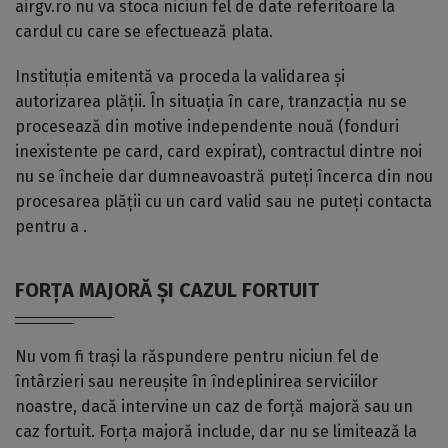
airgv.ro nu va stoca niciun fel de date referitoare la
cardul cu care se efectuează plata.
Instituția emitentă va proceda la validarea și
autorizarea plății. În situația în care, tranzacția nu se
procesează din motive independente nouă (fonduri
inexistente pe card, card expirat), contractul dintre noi
nu se încheie dar dumneavoastră puteți încerca din nou
procesarea plății cu un card valid sau ne puteți contacta
pentru a .
FORȚA MAJORĂ ȘI CAZUL FORTUIT
Nu vom fi trași la răspundere pentru niciun fel de
întârzieri sau nereușite în îndeplinirea serviciilor
noastre, dacă intervine un caz de forță majoră sau un
caz fortuit. Forța majoră include, dar nu se limitează la